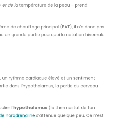
e
et de la
température de la peau – prend
ème de chauffage principal (BAT), il n’a donc pas
ue en grande partie pourquoi la natation hivernale
de, un rythme cardiaque élevé et un sentiment
rtie dans l’hypothalamus, la partie du cerveau
lier l’
hypothalamus
(le thermostat de ton
 de noradrénaline
s’atténue quelque peu. Ce n’est