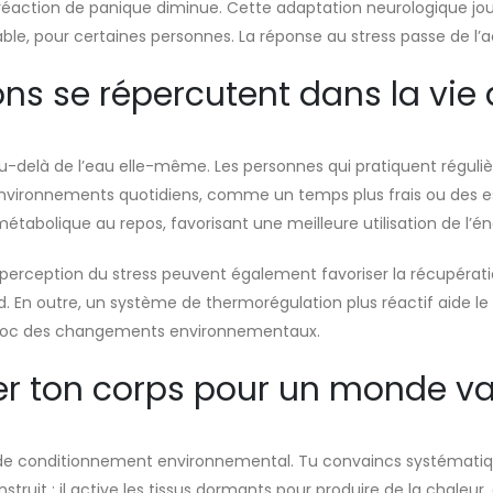
a réaction de panique diminue. Cette adaptation neurologique jou
ble, pour certaines personnes. La réponse au stress passe de l
s se répercutent dans la vie 
au-delà de l’eau elle-même. Les personnes qui pratiquent réguli
environnements quotidiens, comme un temps plus frais ou des es
olique au repos, favorisant une meilleure utilisation de l’éner
a perception du stress peuvent également favoriser la récupératio
d. En outre, un système de thermorégulation plus réactif aide l
choc des changements environnementaux.
er ton corps pour un monde va
 de conditionnement environnemental. Tu convaincs systématiqu
nstruit : il active les tissus dormants pour produire de la chaleur