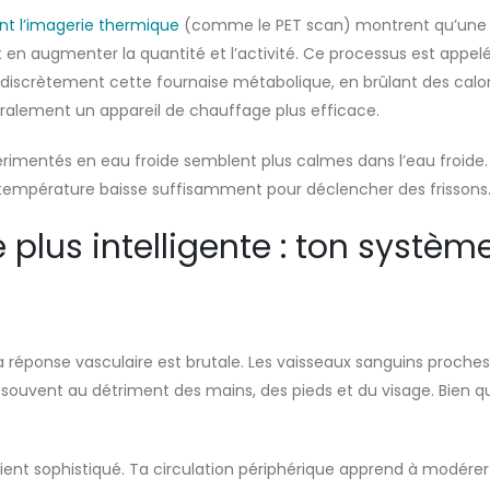
ant l’imagerie thermique
(comme le PET scan) montrent qu’une e
ait en augmenter la quantité et l’activité. Ce processus est appel
t discrètement cette fournaise métabolique, en brûlant des calor
éralement un appareil de chauffage plus efficace.
imentés en eau froide semblent plus calmes dans l’eau froide.
température baisse suffisamment pour déclencher des frissons
 plus intelligente : ton systè
la réponse vasculaire est brutale. Les vaisseaux sanguins proche
ouvent au détriment des mains, des pieds et du visage. Bien que 
nt sophistiqué. Ta circulation périphérique apprend à modérer s