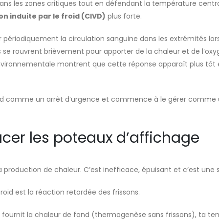
dans les zones critiques tout en défendant la température centr
on induite par le froid (CIVD)
plus forte.
lir périodiquement la circulation sanguine dans les extrémités lo
s se rouvrent brièvement pour apporter de la chaleur et de l’oxygèn
nvironnementale montrent que cette réponse apparaît plus tôt e
roid comme un arrêt d’urgence et commence à le gérer comme un
lacer les poteaux d’affichage
la production de chaleur. C’est inefficace, épuisant et c’est une
roid est la réaction retardée des frissons.
i fournit la chaleur de fond (thermogenèse sans frissons), ta t