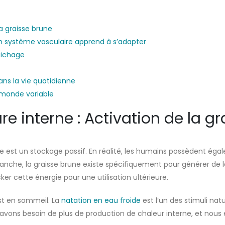
la graisse brune
ton système vasculaire apprend à s’adapter
ffichage
s la vie quotidienne
 monde variable
 interne : Activation de la gr
lle est un stockage passif. En réalité, les humains possèdent 
anche, la graisse brune existe spécifiquement pour générer de la
ker cette énergie pour une utilisation ultérieure.
est en sommeil. La
natation en eau froide
est l’un des stimuli natu
us avons besoin de plus de production de chaleur interne, et nou