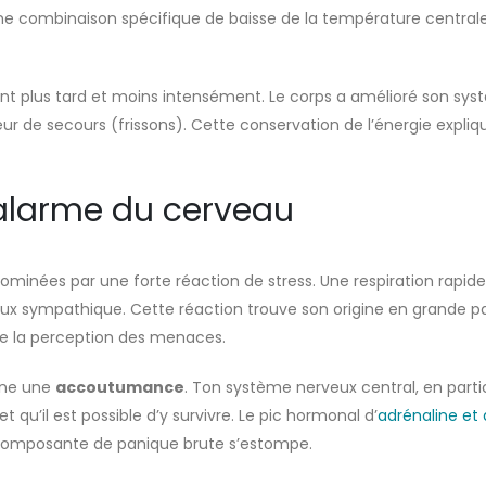
une combinaison spécifique de baisse de la température central
nt plus tard et moins intensément. Le corps a amélioré son syst
ur de secours (frissons). Cette conservation de l’énergie expliq
’alarme du cerveau
dominées par une forte réaction de stress. Une respiration rapi
ux sympathique. Cette réaction trouve son origine en grande pa
de la perception des menaces.
aîne une
accoutumance
. Ton système nerveux central, en particu
t qu’il est possible d’y survivre. Le pic hormonal d’
adrénaline et
a composante de panique brute s’estompe.