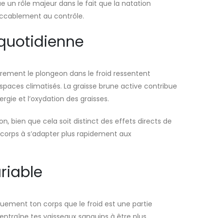
e un rôle majeur dans le fait que la natation
’accablement au contrôle.
quotidienne
èrement le plongeon dans le froid ressentent
paces climatisés. La graisse brune active contribue
gie et l’oxydation des graisses.
n, bien que cela soit distinct des effets directs de
e corps à s’adapter plus rapidement aux
riable
ement ton corps que le froid est une partie
, entraîne tes vaisseaux sanguins à être plus