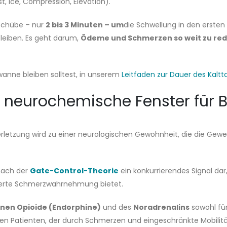
t, Ice, Compression, Elevation).
eschübe – nur
2 bis 3 Minuten – um
die Schwellung in den ersten 
bleiben. Es geht darum,
Ödeme und Schmerzen so weit zu red
wanne bleiben solltest, in unserem
Leitfaden zur Dauer des Kalt
 neurochemische Fenster für
letzung wird zu einer neurologischen Gewohnheit, die die Gew
 nach der
Gate-Control-Theorie
ein konkurrierendes Signal da
uzierte Schmerzwahrnehmung bietet.
nen Opioide (Endorphine)
und des
Noradrenalins
sowohl für
en Patienten, der durch Schmerzen und eingeschränkte Mobilitä