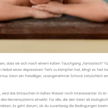
agen, dass sie sich nach einem kalten Tauchgang „fantastisch“ fü
bel eines depressiven Tiefs zu kämpfen hat, klingt es fast bele
mus. Kann ein freiwilliger, unangenehmer Schock tatsächlich e
d das Eintauchen in kaltes Wasser noch interessanter. Es ist ein
es Nervensystems einwirkt. Für alle, die den Geist als biologis
leben. Es geht darum, ob du zuverlässig die Bedingungen beeinfl