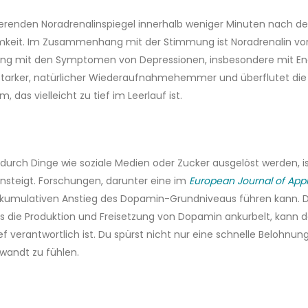
ulierenden Noradrenalinspiegel innerhalb weniger Minuten nach
mkeit. Im Zusammenhang mit der Stimmung ist Noradrenalin von
 mit den Symptomen von Depressionen, insbesondere mit Ener
 starker, natürlicher Wiederaufnahmehemmer und überflutet die 
, das vielleicht zu tief im Leerlauf ist.
 durch Dinge wie soziale Medien oder Zucker ausgelöst werden, 
ansteigt. Forschungen, darunter eine im
European Journal of Appl
m kumulativen Anstieg des Dopamin-Grundniveaus führen kann. Da
es die Produktion und Freisetzung von Dopamin ankurbelt, kann
 verantwortlich ist. Du spürst nicht nur eine schnelle Belohnun
wandt zu fühlen.