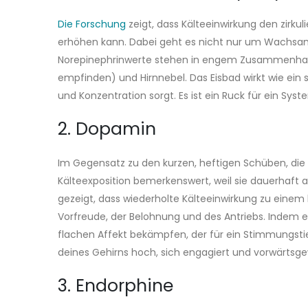
Die Forschung
zeigt, dass Kälteeinwirkung den zirk
erhöhen kann. Dabei geht es nicht nur um Wachsa
Norepinephrinwerte stehen in engem Zusammenhang
empfinden) und Hirnnebel. Das Eisbad wirkt wie ein
und Konzentration sorgt. Es ist ein Ruck für ein System
2. Dopamin
Im Gegensatz zu den kurzen, heftigen Schüben, die
Kälteexposition bemerkenswert, weil sie dauerhaft 
gezeigt, dass wiederholte Kälteeinwirkung zu eine
Vorfreude, der Belohnung und des Antriebs. Indem 
flachen Affekt bekämpfen, der für ein Stimmungstief
deines Gehirns hoch, sich engagiert und vorwärtsge
3. Endorphine