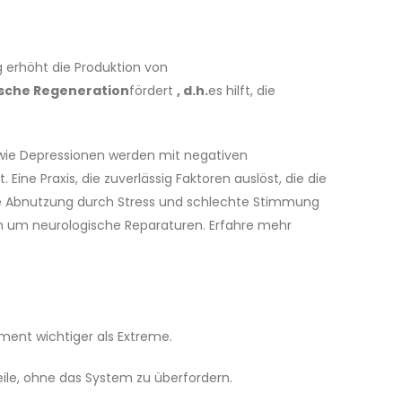
g erhöht die Produktion von
sche Regeneration
fördert
, d.h.
es hilft, die
 wie Depressionen werden mit negativen
e Praxis, die zuverlässig Faktoren auslöst, die die
 die Abnutzung durch Stress und schlechte Stimmung
ch um neurologische Reparaturen. Erfahre mehr
ment wichtiger als Extreme.
eile, ohne das System zu überfordern.