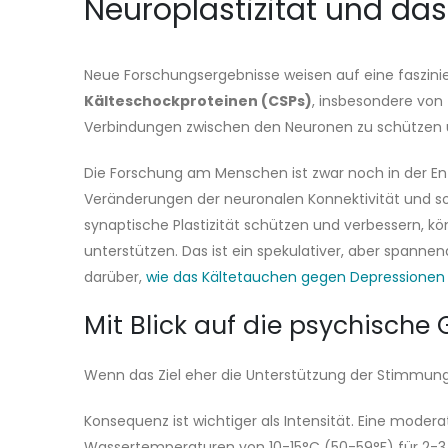
Neuroplastizität und das
Neue Forschungsergebnisse weisen auf eine faszinier
Kälteschockproteinen (CSPs)
, insbesondere von
Verbindungen zwischen den Neuronen zu schützen u
Die Forschung am Menschen ist zwar noch in der En
Veränderungen der neuronalen Konnektivität und sog
synaptische Plastizität schützen und verbessern, k
unterstützen. Das ist ein spekulativer, aber span
darüber,
wie das Kältetauchen gegen Depressionen h
Mit Blick auf die psychische
Wenn das Ziel eher die Unterstützung der Stimmung 
Konsequenz ist wichtiger als Intensität. Eine mode
Wassertemperaturen von 10-15°C (50-59°F) für 2-3