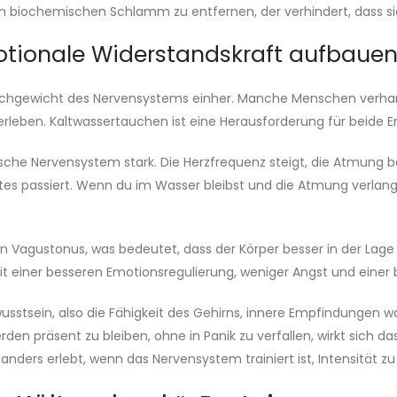
 biochemischen Schlamm zu entfernen, der verhindert, dass sie 
tionale Widerstandskraft aufbaue
chgewicht des Nervensystems einher. Manche Menschen verharr
rleben. Kaltwassertauchen ist eine Herausforderung für beide 
thische Nervensystem stark. Die Herzfrequenz steigt, die Atmung b
tes passiert. Wenn du im Wasser bleibst und die Atmung verlangs
en Vagustonus, was bedeutet, dass der Körper besser in der Lage 
mit einer besseren Emotionsregulierung, weniger Angst und einer
wusstsein, also die Fähigkeit des Gehirns, innere Empfindungen 
den präsent zu bleiben, ohne in Panik zu verfallen, wirkt sich das
nders erlebt, wenn das Nervensystem trainiert ist, Intensität zu t