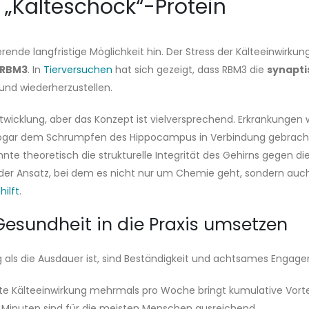
 „Kälteschock“-Protein
ende langfristige Möglichkeit hin. Der Stress der Kälteeinwirkun
RBM3
. In
Tierversuchen
hat sich gezeigt, dass RBM3 die
synapti
nd wiederherzustellen.
twicklung, aber das Konzept ist vielversprechend. Erkrankungen
ar dem Schrumpfen des Hippocampus in Verbindung gebracht. Ein
önnte theoretisch die strukturelle Integrität des Gehirns gegen
nender Ansatz, bei dem es nicht nur um Chemie geht, sondern au
ilft
.
 Gesundheit in die Praxis umsetzen
als die Ausdauer ist, sind Beständigkeit und achtsames Engage
rate Kälteeinwirkung mehrmals pro Woche bringt kumulative Vort
 Minuten sind für die meisten Menschen ausreichend.