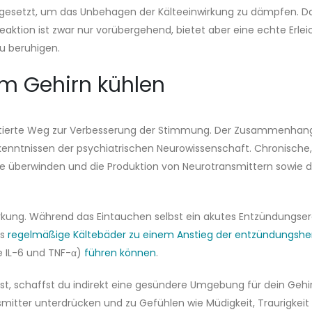
esetzt, um das Unbehagen der Kälteeinwirkung zu dämpfen. Das
Reaktion ist zwar nur vorübergehend, bietet aber eine echte Er
zu beruhigen.
im Gehirn kühlen
 diskutierte Weg zur Verbesserung der Stimmung. Der Zusammen
kenntnissen der psychiatrischen Neurowissenschaft. Chronische,
anke überwinden und die Produktion von Neurotransmittern sowi
rkung. Während das Eintauchen selbst ein akutes Entzündungsereig
ss
regelmäßige Kältebäder zu einem Anstieg der entzündungs
 IL-6 und TNF-α)
führen können
.
t, schaffst du indirekt eine gesündere Umgebung für dein Gehir
tter unterdrücken und zu Gefühlen wie Müdigkeit, Traurigkeit 