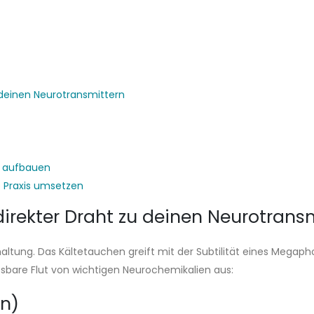
 deinen Neurotransmittern
z aufbauen
e Praxis umsetzen
irekter Draht zu deinen Neurotrans
tung. Das Kältetauchen greift mit der Subtilität eines Megapho
ssbare Flut von wichtigen Neurochemikalien aus:
in)