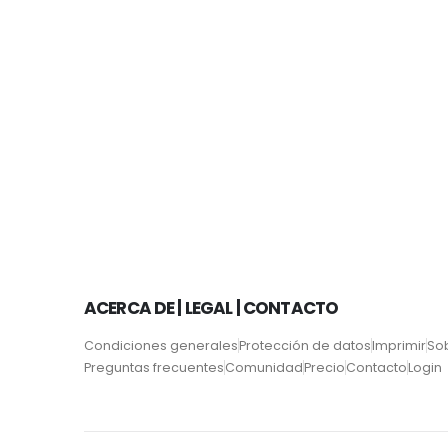
ACERCA DE | LEGAL | CONTACTO
Condiciones generales
Protección de datos
Imprimir
So
Preguntas frecuentes
Comunidad
Precio
Contacto
Login