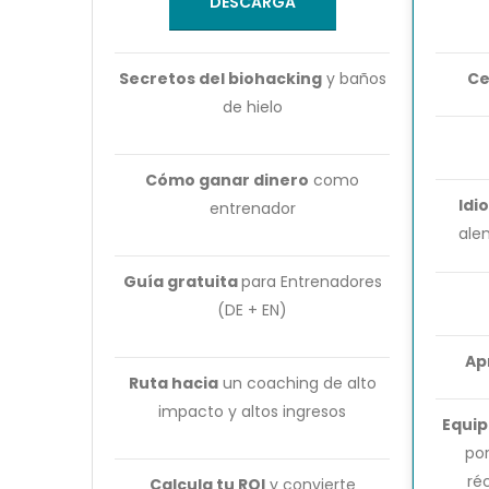
DESCARGA
Secretos del biohacking
y baños
Ce
de hielo
Cómo ganar dinero
como
Idi
entrenador
ale
Guía gratuita
para Entrenadores
(DE + EN)
Ap
Ruta hacia
un coaching de alto
impacto y altos ingresos
Equip
po
ré
Calcula tu ROI
y convierte