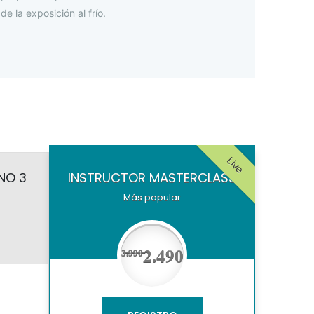
e la exposición al frío.
Live
NO 3
INSTRUCTOR MASTERCLASS
Más popular
2.490
3̶.̶9̶9̶0̶