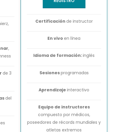
REGISTRO
Certificación
de instructor
erz,
En vivo
en línea
unar
,
Idioma de formación:
inglés
nness
Sesiones
programadas
r
de 3
Aprendizaje
interactivo
tas
del
Equipo de instructores
compuesto por médicos,
poseedores de récords mundiales y
hes
atletas extremos