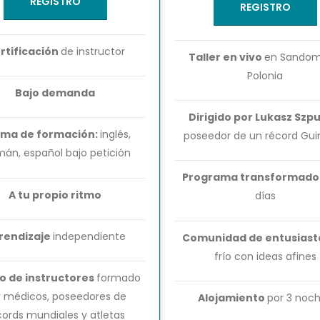
REGISTRO
REGISTRO
rtificación
de instructor
Taller en vivo
en Sandomi
Polonia
Bajo demanda
Dirigido por Lukasz Szp
oma de formación:
inglés,
poseedor de un récord Gui
mán, español bajo petición
Programa transformado
A tu propio ritmo
días
rendizaje
independiente
Comunidad de entusias
frío con ideas afines
o de instructores
formado
r médicos, poseedores de
Alojamiento
por 3 noc
cords mundiales y atletas