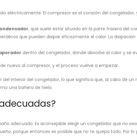
do eléctricamente. El compresor es el corazón del congelador
ondensador
, que suele estar situado en la parte trasera del c
álicos que pueden disipar eficazmente el calor. La disipación d
aporador
dentro del congelador, donde absorbe el calor y se 
a de nuevo al compresor, y el proceso vuelve a empezar.
 del interior del congelador, lo que significa que, al cabo de u
como una bañera de hielo.
s adecuadas?
amaño adecuado. Es aconsejable elegir un congelador que no s
eño, porque entonces es posible que no te quepa todo. Por lo g