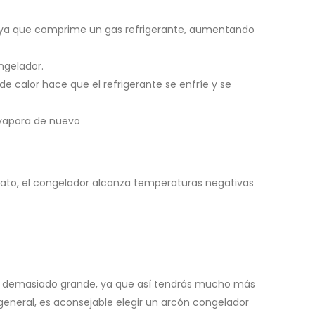
, ya que comprime un gas refrigerante, aumentando
ongelador.
e calor hace que el refrigerante se enfríe y se
evapora de nuevo
n rato, el congelador alcanza temperaturas negativas
ea demasiado grande, ya que así tendrás mucho más
eneral, es aconsejable elegir un arcón congelador