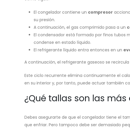
El congelador contiene un
compresor
acciona
su presión.
A continuación, el gas comprimido pasa a un
c
El condensador está formado por finos tubos met
condense en estado líquido.
El refrigerante líquido entra entonces en un
ev
A continuación, el refrigerante gaseoso se recircul
Este ciclo recurrente elimina continuamente el calor
en su interior y, por tanto, puede actuar también 
¿Qué tallas son las má
Debes asegurarte de que el congelador tiene el t
que enfriar. Pero tampoco debe ser demasiado pequ