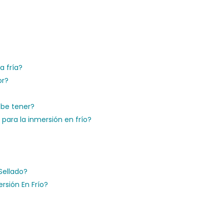
a fría?
or?
ebe tener?
ara la inmersión en frío?
Sellado?
rsión En Frío?