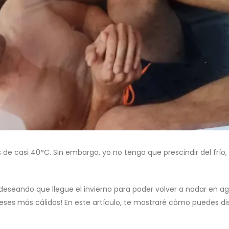
de casi 40°C. Sin embargo, yo no tengo que prescindir del frí
deseando que llegue el invierno para poder volver a nadar en agu
ses más cálidos! En este artículo, te mostraré cómo puedes di