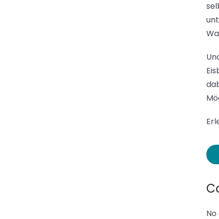
sel
unt
Was
Und
Eis
dab
Mög
Erl
C
No 