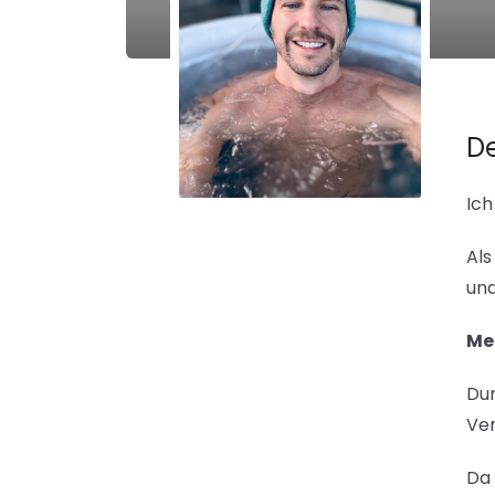
De
Ich
Als
un
Mei
Dur
Ver
Da 